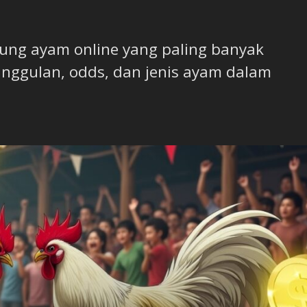
bung ayam online yang paling banyak
unggulan, odds, dan jenis ayam dalam