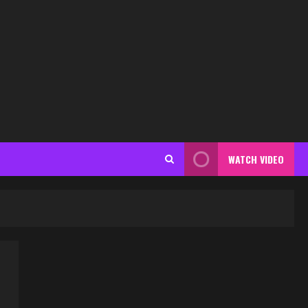
WATCH VIDEO