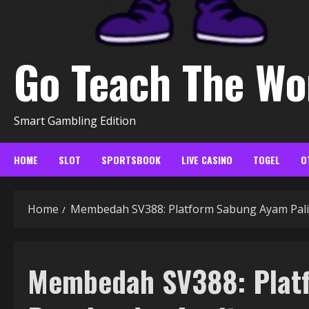
Go Teach The Wo
Smart Gambling Edition
HOME
SLOT
SPORTSBOOK
LIVE CASINO
TOGEL
O
Home
Membedah SV388: Platform Sabung Ayam Pali
Membedah SV388: Platf