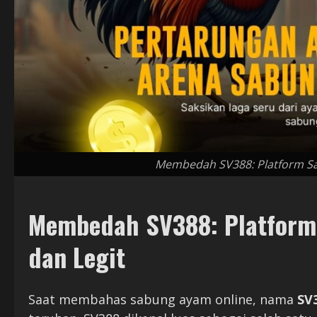
Membedah SV388: Platform Sa
Membedah SV388: Platform
dan Legit
Saat membahas sabung ayam online, nama
SV