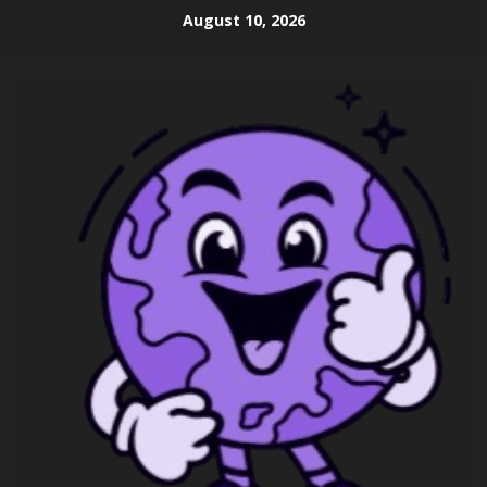
Skip
August 10, 2026
to
content