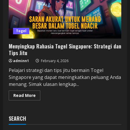
Arcade:
Game
yang
Wajib
Dicoba
Togel
Menyingkap Rahasia Togel Singapore: Strategi dan
Tips Jitu
adminn1
February 4, 2026
Pelajari strategi dan tips jitu bermain Togel
Singapore yang dapat meningkatkan peluang Anda
menang. Simak ulasan lengkap...
Read
Read More
more
about
Menyingkap
Rahasia
Togel
SEARCH
Singapore:
Strategi
dan