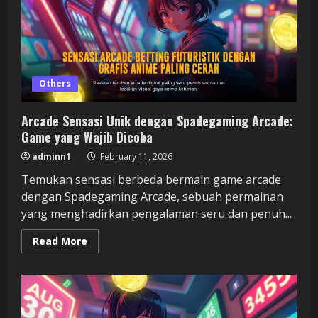
Others
Arcade Sensasi Unik dengan Spadegaming Arcade:
Game yang Wajib Dicoba
adminn1
February 11, 2026
Temukan sensasi berbeda bermain game arcade
dengan Spadegaming Arcade, sebuah permainan
yang menghadirkan pengalaman seru dan penuh...
Read
Read More
more
about
Arcade
Sensasi
Unik
dengan
Spadegaming