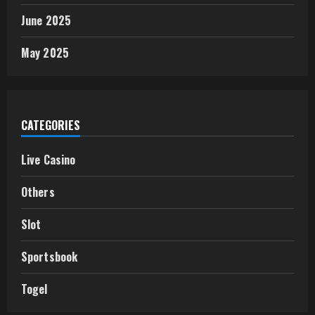
June 2025
May 2025
CATEGORIES
Live Casino
Others
Slot
Sportsbook
Togel