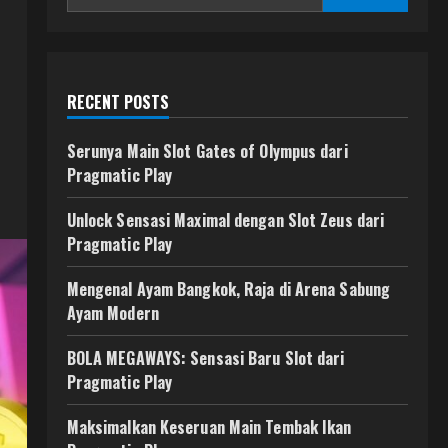
RECENT POSTS
Serunya Main Slot Gates of Olympus dari
Pragmatic Play
Unlock Sensasi Maximal dengan Slot Zeus dari
Pragmatic Play
Mengenal Ayam Bangkok, Raja di Arena Sabung
Ayam Modern
BOLA MEGAWAYS: Sensasi Baru Slot dari
Pragmatic Play
Maksimalkan Keseruan Main Tembak Ikan