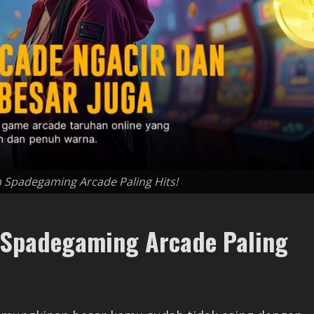
Spadegaming Arcade Paling Hits!
 Spadegaming Arcade Paling