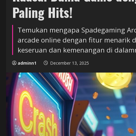
Paling Hits!
Temukan mengapa Spadegaming Arca
arcade online dengan fitur menarik d
keseruan dan kemenangan di dalam
adminn1
December 13, 2025