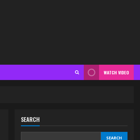
WATCH VIDEO
SEARCH
SEARCH