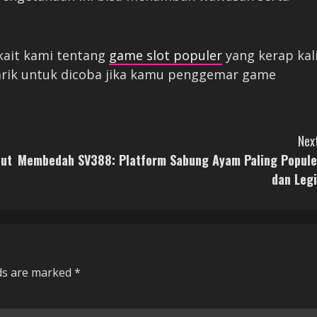
rkait kami tentang
game slot populer
yang kerap kal
arik untuk dicoba jika kamu penggemar game
Next
ut
Membedah SV388: Platform Sabung Ayam Paling Popule
dan Legi
lds are marked
*