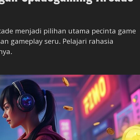
de menjadi pilihan utama pecinta game
an gameplay seru. Pelajari rahasia
nya.