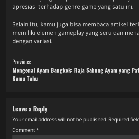
apresiasi terhadap genre game yang satu ini.
Selain itu, kamu juga bisa membaca artikel te
memiliki elemen gameplay yang seru dan men
dengan variasi.
C
Previous:
Mengenal Ayam Bangkok: Raja Sabung Ayam yang Pat
o
Kamu Tahu
n
t
Leave a Reply
i
Your email address will not be published.
Required fie
n
Comment
*
u