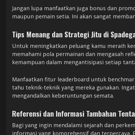
Jangan lupa manfaatkan juga bonus dan promo
maupun pemain setia. Ini akan sangat memb
Tips Menang dan Strategi Jitu di Spade
Untuk meningkatkan peluang kamu meraih kem
memahami pola permainan dan mengasah reflek
kemampuan dalam mengantisipasi setiap tant
Manfaatkan fitur leaderboard untuk benchma
tahu teknik-teknik yang mereka gunakan. Ingat
mengandalkan keberuntungan semata.
Referensi dan Informasi Tambahan Tent
Bagi yang ingin mendalami sejarah dan perk
informasi yang komprehensif dan terpercaya.