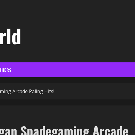
rld
THERS
ing Arcade Paling Hits!
gan Spadegaming Arcade