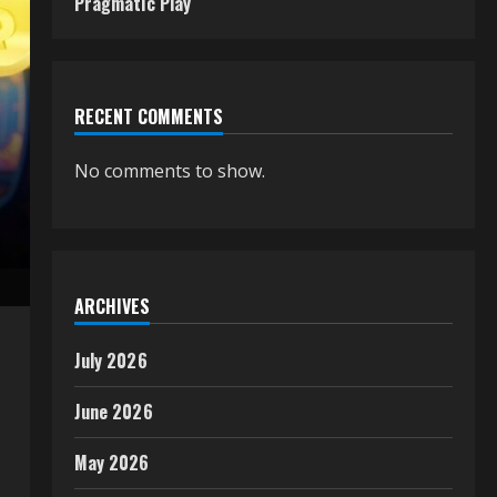
Pragmatic Play
RECENT COMMENTS
No comments to show.
ARCHIVES
July 2026
June 2026
May 2026