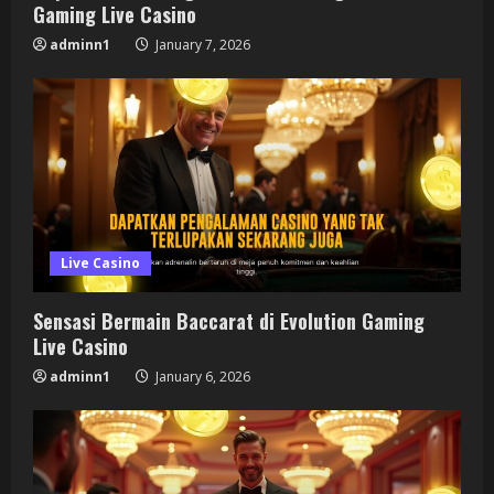
Gaming Live Casino
adminn1
January 7, 2026
Live Casino
Sensasi Bermain Baccarat di Evolution Gaming
Live Casino
adminn1
January 6, 2026