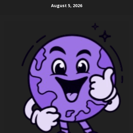
Skip
August 5, 2026
to
content