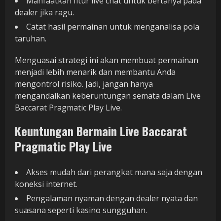
Manfaatkan fitur live chat untuk bertanya pada
dealer jika ragu.
Catat hasil permainan untuk menganalisa pola
taruhan.
Menguasai strategi ini akan membuat permainan
menjadi lebih menarik dan membantu Anda
mengontrol risiko. Jadi, jangan hanya
mengandalkan keberuntungan semata dalam Live
Baccarat Pragmatic Play Live.
Keuntungan Bermain Live Baccarat
Pragmatic Play Live
Akses mudah dari perangkat mana saja dengan
koneksi internet.
Pengalaman nyaman dengan dealer nyata dan
suasana seperti kasino sungguhan.