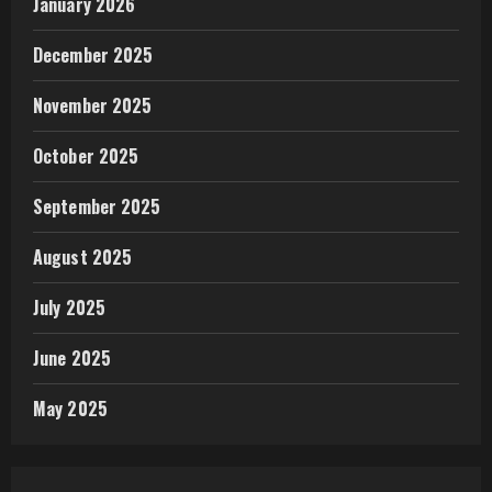
January 2026
December 2025
November 2025
October 2025
September 2025
August 2025
July 2025
June 2025
May 2025