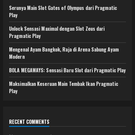
Serunya Main Slot Gates of Olympus dari Pragmatic
Play
Unlock Sensasi Maximal dengan Slot Zeus dari
Pragmatic Play
Mengenal Ayam Bangkok, Raja di Arena Sabung Ayam
Modern
BOLA MEGAWAYS: Sensasi Baru Slot dari Pragmatic Play
Maksimalkan Keseruan Main Tembak Ikan Pragmatic
Play
RECENT COMMENTS