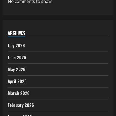
No comments to show.
ARCHIVES
July 2026
June 2026
May 2026
April 2026
March 2026
February 2026