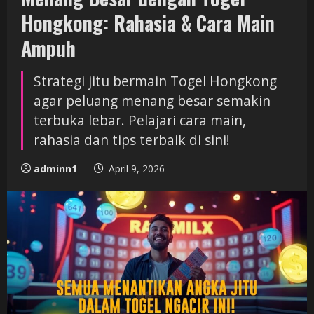
Hongkong: Rahasia & Cara Main
Ampuh
Strategi jitu bermain Togel Hongkong
agar peluang menang besar semakin
terbuka lebar. Pelajari cara main,
rahasia dan tips terbaik di sini!
adminn1
April 9, 2026