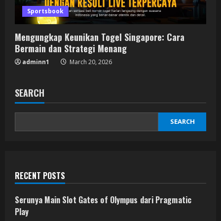
Sportsbook
Mengungkap Keunikan Togel Singapore: Cara
Bermain dan Strategi Menang
adminn1
March 20, 2026
SEARCH
SEARCH
RECENT POSTS
Serunya Main Slot Gates of Olympus dari Pragmatic
Play