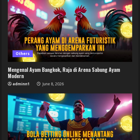
Others
Mengenal Ayam Bangkok, Raja di Arena Sabung Ayam
Modern
adminn1
June 8, 2026