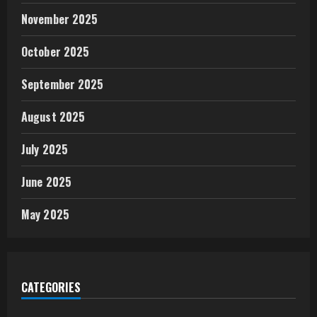
November 2025
October 2025
September 2025
August 2025
July 2025
June 2025
May 2025
CATEGORIES