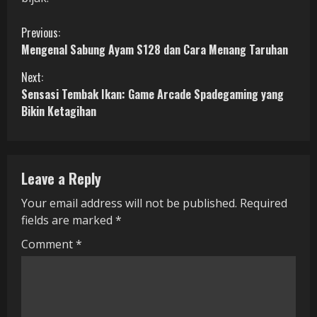
C
Previous:
Mengenal Sabung Ayam S128 dan Cara Menang Taruhan
o
Next:
n
Sensasi Tembak Ikan: Game Arcade Spadegaming yang
Bikin Ketagihan
t
i
n
Leave a Reply
u
Your email address will not be published.
Required
fields are marked
*
e
Comment
*
R
e
a