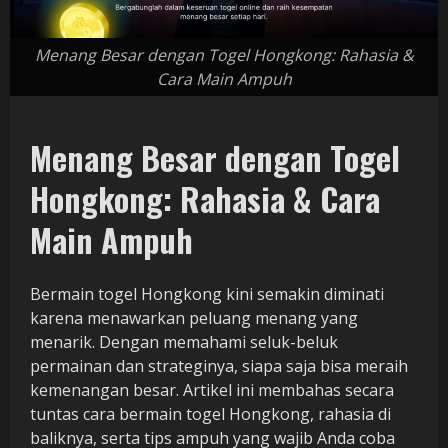
Menang Besar dengan Togel Hongkong: Rahasia &
Cara Main Ampuh
Menang Besar dengan Togel
Hongkong: Rahasia & Cara
Main Ampuh
Bermain togel Hongkong kini semakin diminati
karena menawarkan peluang menang yang
menarik. Dengan memahami seluk-beluk
permainan dan strateginya, siapa saja bisa meraih
kemenangan besar. Artikel ini membahas secara
tuntas cara bermain togel Hongkong, rahasia di
baliknya, serta tips ampuh yang wajib Anda coba