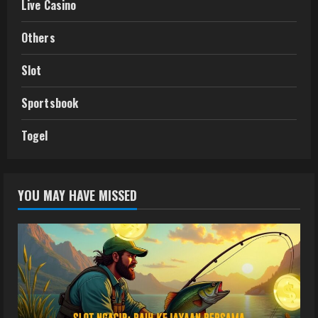
Live Casino
Others
Slot
Sportsbook
Togel
YOU MAY HAVE MISSED