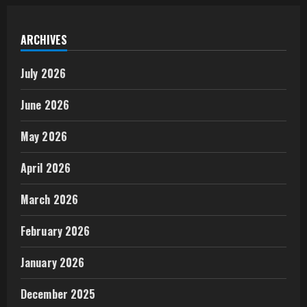
ARCHIVES
July 2026
June 2026
May 2026
April 2026
March 2026
February 2026
January 2026
December 2025