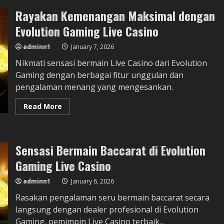
Rayakan Kemenangan Maksimal dengan
Evolution Gaming Live Casino
adminn1
January 7, 2026
Nikmati sensasi bermain Live Casino dari Evolution
Gaming dengan berbagai fitur unggulan dan
pengalaman menang yang mengesankan.
Read
Read More
more
about
Rayakan
Kemenangan
Maksimal
Sensasi Bermain Baccarat di Evolution
dengan
Evolution
Gaming Live Casino
Gaming
Live
Casino
adminn1
January 6, 2026
Rasakan pengalaman seru bermain baccarat secara
langsung dengan dealer profesional di Evolution
Gaming, pemimpin Live Casino terbaik...