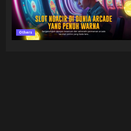
Others