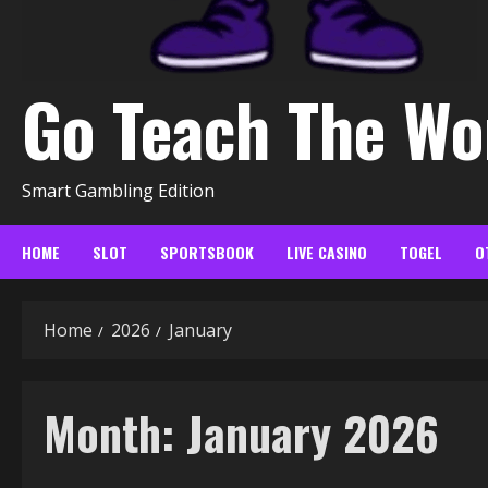
Go Teach The Wo
Smart Gambling Edition
HOME
SLOT
SPORTSBOOK
LIVE CASINO
TOGEL
O
Home
2026
January
Month:
January 2026