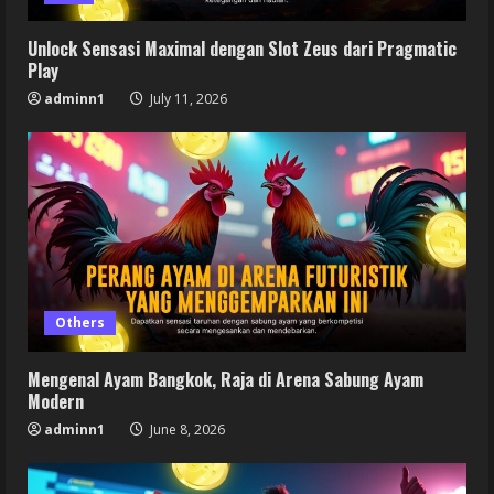
Unlock Sensasi Maximal dengan Slot Zeus dari Pragmatic
Play
adminn1
July 11, 2026
Others
Mengenal Ayam Bangkok, Raja di Arena Sabung Ayam
Modern
adminn1
June 8, 2026