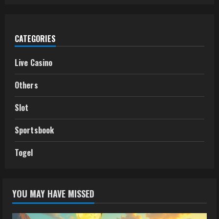
CATEGORIES
Live Casino
Others
Slot
Sportsbook
Togel
YOU MAY HAVE MISSED