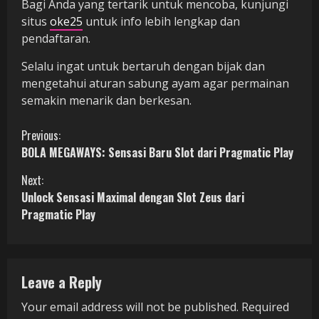
Bagi Anda yang tertarik untuk mencoba, kunjungi
situs
oke25
untuk info lebih lengkap dan
pendaftaran.
Selalu ingat untuk bertaruh dengan bijak dan
mengetahui aturan sabung ayam agar permainan
semakin menarik dan berkesan.
C
Previous:
BOLA MEGAWAYS: Sensasi Baru Slot dari Pragmatic Play
o
Next:
n
Unlock Sensasi Maximal dengan Slot Zeus dari
Pragmatic Play
t
i
n
Leave a Reply
u
Your email address will not be published.
Required