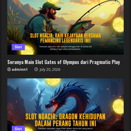
Slot
Serunya Main Slot Gates of Olympus dari Pragmatic Play
adminn1
July 20, 2026
Slot