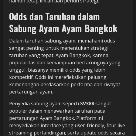
namun tetap lincah dan penuh strategi.
Odds dan Taruhan dalam
Sabung Ayam Ayam Bangkok
Dalam taruhan sabung ayam, memahami odds
sangat penting untuk menentukan strategi
taruhan yang tepat. Ayam Bangkok, karena
popularitas dan kemampuan bertarungnya yang
unggul, biasanya memiliki odds yang lebih
kompetitif. Odds ini merefleksikan peluang
kemenangan berdasarkan performa dan riwayat
pertarungan ayam.
Penyedia sabung ayam seperti
SV388
sangat
populer dalam menawarkan taruhan pada
pertarungan Ayam Bangkok. Platform ini
menyediakan interface yang user-friendly, fitur live
streaming pertandingan, serta update odds secara