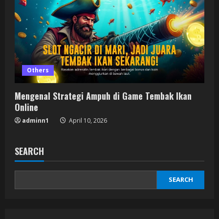
Others
Mengenal Strategi Ampuh di Game Tembak Ikan
Online
adminn1
April 10, 2026
SEARCH
SEARCH