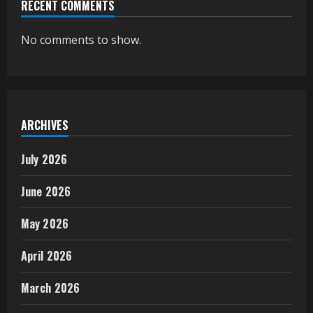
RECENT COMMENTS
No comments to show.
ARCHIVES
July 2026
June 2026
May 2026
April 2026
March 2026