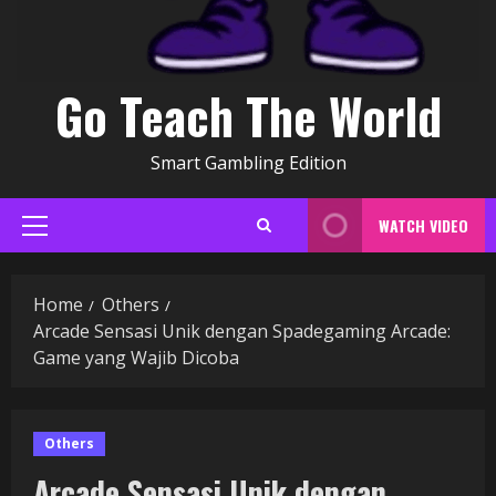
Go Teach The World
Smart Gambling Edition
WATCH VIDEO
Primary
Menu
Home
Others
Arcade Sensasi Unik dengan Spadegaming Arcade:
Game yang Wajib Dicoba
Others
Arcade Sensasi Unik dengan