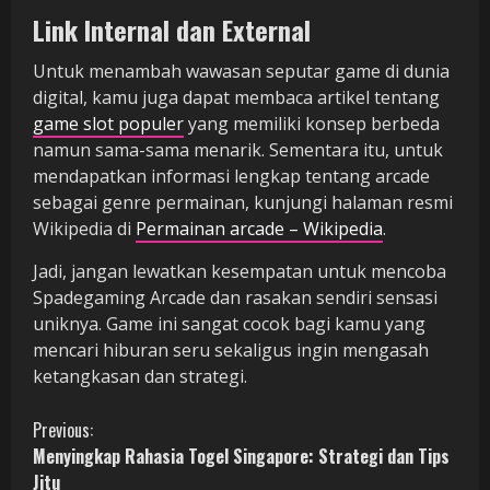
Link Internal dan External
Untuk menambah wawasan seputar game di dunia
digital, kamu juga dapat membaca artikel tentang
game slot populer
yang memiliki konsep berbeda
namun sama-sama menarik. Sementara itu, untuk
mendapatkan informasi lengkap tentang arcade
sebagai genre permainan, kunjungi halaman resmi
Wikipedia di
Permainan arcade – Wikipedia
.
Jadi, jangan lewatkan kesempatan untuk mencoba
Spadegaming Arcade dan rasakan sendiri sensasi
uniknya. Game ini sangat cocok bagi kamu yang
mencari hiburan seru sekaligus ingin mengasah
ketangkasan dan strategi.
C
Previous:
Menyingkap Rahasia Togel Singapore: Strategi dan Tips
o
Jitu