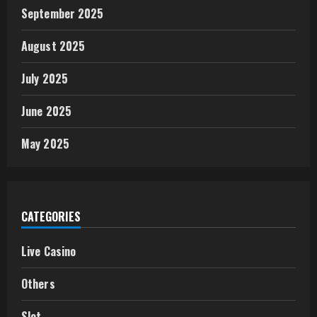
September 2025
August 2025
July 2025
June 2025
May 2025
CATEGORIES
Live Casino
Others
Slot