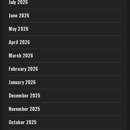
July 2026
June 2026
May 2026
April 2026
March 2026
February 2026
January 2026
December 2025
November 2025
October 2025