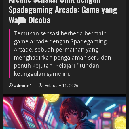
Spadegaming Arcade: Game yang
Wajib Dicoba
Temukan sensasi berbeda bermain
game arcade dengan Spadegaming
Arcade, sebuah permainan yang
menghadirkan pengalaman seru dan
penuh kejutan. Pelajari fitur dan
keunggulan game ini.
adminn1
February 11, 2026