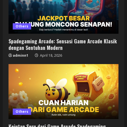
Others
Spadegaming Arcade: Sensasi Game Arcade Klasik
dengan Sentuhan Modern
adminn1
April 18, 2026
Others
Kejutan Seru dari Game Arcade Spadegaming