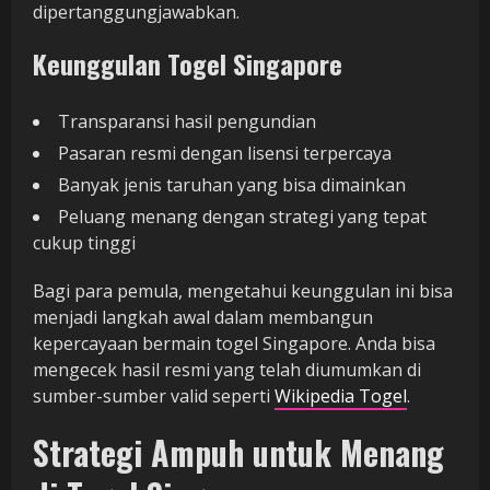
dipertanggungjawabkan.
Keunggulan Togel Singapore
Transparansi hasil pengundian
Pasaran resmi dengan lisensi terpercaya
Banyak jenis taruhan yang bisa dimainkan
Peluang menang dengan strategi yang tepat
cukup tinggi
Bagi para pemula, mengetahui keunggulan ini bisa
menjadi langkah awal dalam membangun
kepercayaan bermain togel Singapore. Anda bisa
mengecek hasil resmi yang telah diumumkan di
sumber-sumber valid seperti
Wikipedia Togel
.
Strategi Ampuh untuk Menang