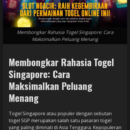
Membongkar Rahasia Togel Singapore: Cara
Maksimalkan Peluang Menang
Membongkar Rahasia Togel
Singapore: Cara
Maksimalkan Peluang
Menang
Togel Singapore atau populer dengan sebutan
togel SGP merupakan salah satu pasaran togel
yang paling diminati di Asia Tenggara. Kepopuleran