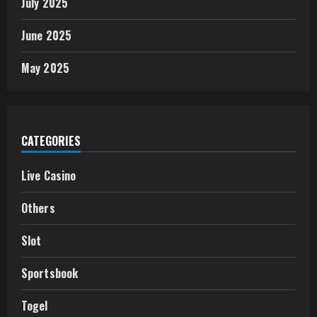
July 2025
June 2025
May 2025
CATEGORIES
Live Casino
Others
Slot
Sportsbook
Togel