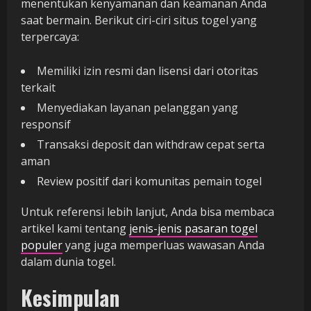
menentukan kenyamanan dan keamanan Anda
saat bermain. Berikut ciri-ciri situs togel yang
terpercaya:
Memiliki izin resmi dan lisensi dari otoritas
terkait
Menyediakan layanan pelanggan yang
responsif
Transaksi deposit dan withdraw cepat serta
aman
Review positif dari komunitas pemain togel
Untuk referensi lebih lanjut, Anda bisa membaca
artikel kami tentang
jenis-jenis pasaran togel
populer
yang juga memperluas wawasan Anda
dalam dunia togel.
Kesimpulan