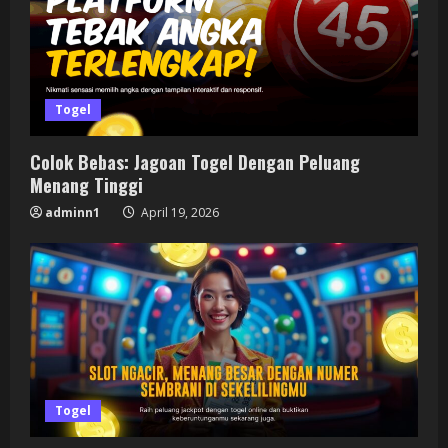
Togel
Colok Bebas: Jagoan Togel Dengan Peluang
Menang Tinggi
adminn1
April 19, 2026
Togel