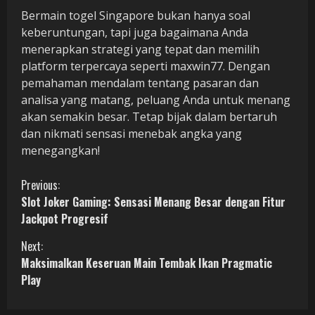
Bermain togel Singapore bukan hanya soal
keberuntungan, tapi juga bagaimana Anda
menerapkan strategi yang tepat dan memilih
platform terpercaya seperti maxwin77. Dengan
pemahaman mendalam tentang pasaran dan
analisa yang matang, peluang Anda untuk menang
akan semakin besar. Tetap bijak dalam bertaruh
dan nikmati sensasi menebak angka yang
menegangkan!
C
Previous:
Slot Joker Gaming: Sensasi Menang Besar dengan Fitur
o
Jackpot Progresif
n
Next:
Maksimalkan Keseruan Main Tembak Ikan Pragmatic
t
Play
i