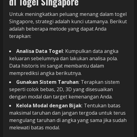
di Togel Singapore
Untuk meningkatkan peluang menang dalam togel
Singapore, strategi adalah kunci utamanya. Berikut
adalah beberapa metode yang dapat Anda
terapkan:
Analisa Data Togel
: Kumpulkan data angka
keluaran sebelumnya dan lakukan analisa pola.
Data historis ini sangat membantu dalam
memprediksi angka berikutnya.
Gunakan Sistem Taruhan
: Terapkan sistem
seperti colok bebas, 2D, 3D yang disesuaikan
dengan modal dan target kemenangan Anda.
Kelola Modal dengan Bijak
: Tentukan batas
maksimal taruhan dan jangan tergoda untuk terus
mengulang taruhan di angka yang sama jika sudah
melewati batas modal.