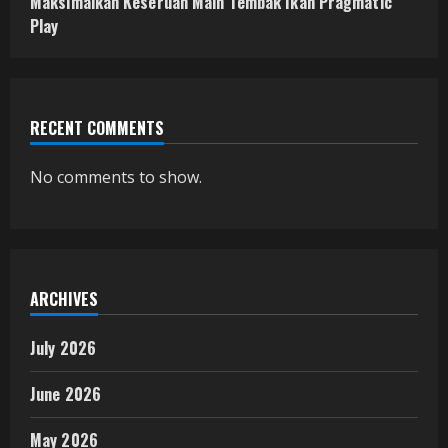
Maksimalkan Keseruan Main Tembak Ikan Pragmatic
Play
RECENT COMMENTS
No comments to show.
ARCHIVES
July 2026
June 2026
May 2026