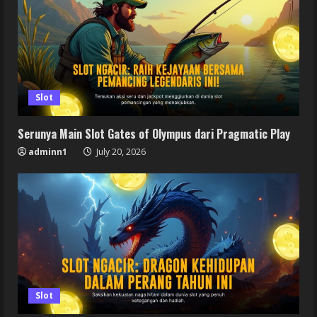
Slot
Serunya Main Slot Gates of Olympus dari Pragmatic Play
adminn1
July 20, 2026
Slot