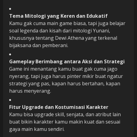
Tema Mitologi yang Keren dan Edukatif
Kamu gak cuma main game biasa, tapi juga belajar
soal legenda dan kisah dari mitologi Yunani,
khususnya tentang Dewi Athena yang terkenal
bijaksana dan pemberani.
Gameplay Berimbang antara Aksi dan Strategi
Game ini menantang kamu buat gak cuma jago
nyerang, tapi juga harus pinter mikir buat ngatur
strategi yang pas, kapan harus bertahan, kapan
harus menyerang.
Fitur Upgrade dan Kostumisasi Karakter
Kamu bisa upgrade skill, senjata, dan atribut lain
buat bikin karakter kamu makin kuat dan sesuai
gaya main kamu sendiri.