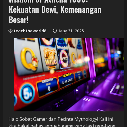
Kekuatan Dewi, Kemenangan
Besar!
teachtheworld8
May 31, 2025
Halo Sobat Gamer dan Pecinta Mythology! Kali ini
kita bakal bahas sebuah game yang lagi nge-hype