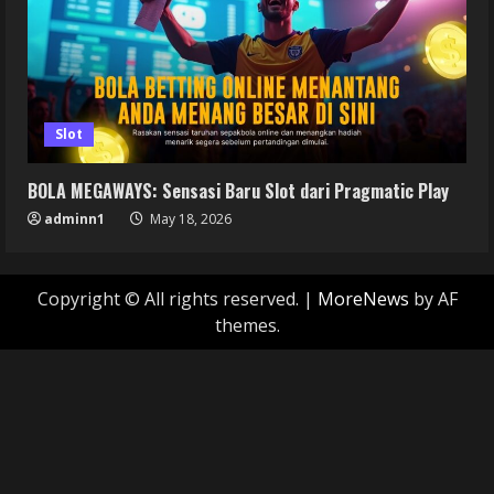
Slot
BOLA MEGAWAYS: Sensasi Baru Slot dari Pragmatic Play
adminn1
May 18, 2026
Copyright © All rights reserved.
|
MoreNews
by AF
themes.