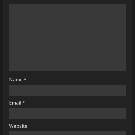
u
e
R
e
a
d
i
Name
*
n
g
Email
*
Website