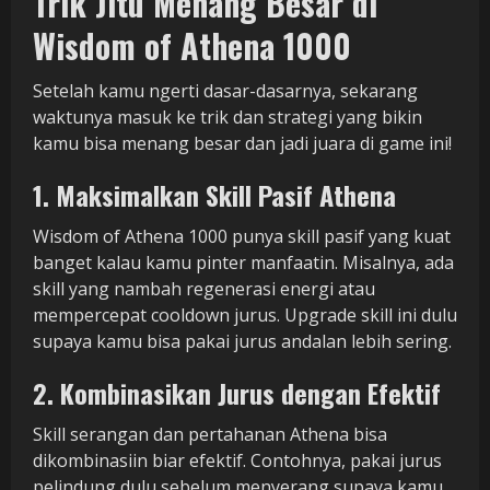
Trik Jitu Menang Besar di
Wisdom of Athena 1000
Setelah kamu ngerti dasar-dasarnya, sekarang
waktunya masuk ke trik dan strategi yang bikin
kamu bisa menang besar dan jadi juara di game ini!
1. Maksimalkan Skill Pasif Athena
Wisdom of Athena 1000 punya skill pasif yang kuat
banget kalau kamu pinter manfaatin. Misalnya, ada
skill yang nambah regenerasi energi atau
mempercepat cooldown jurus. Upgrade skill ini dulu
supaya kamu bisa pakai jurus andalan lebih sering.
2. Kombinasikan Jurus dengan Efektif
Skill serangan dan pertahanan Athena bisa
dikombinasiin biar efektif. Contohnya, pakai jurus
pelindung dulu sebelum menyerang supaya kamu