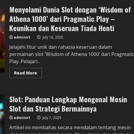
Menyelami Dunia Slot dengan ‘Wisdom of
Athena 1000’ dari Pragmatic Play –
Keunikan dan Keseruan Tiada Henti
adminn1
July 16, 2025
Jelajahi fitur unik dan rahasia keseruan dalam
permainan slot 'Wisdom of Athena 1000' dari Pragmatic
Play. Pelajari...
Read
Read More
more
about
Menyelami
Dunia
Slot
Slot: Panduan Lengkap Mengenal Mesin
dengan
‘Wisdom
Slot dan Strategi Bermainnya
of
Athena
1000’
adminn1
July 7, 2025
dari
Pragmatic
Artikel ini membahas secara mendalam tentang mesin
Play
–