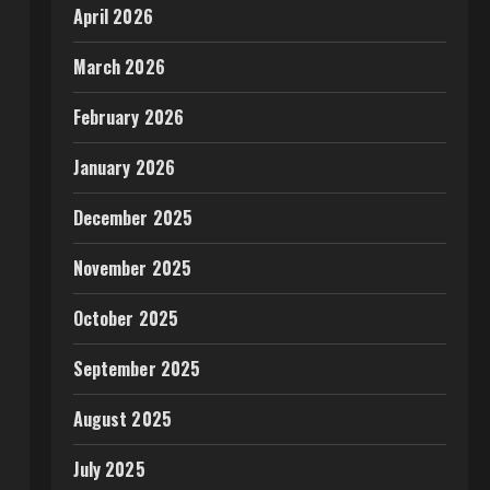
April 2026
March 2026
February 2026
January 2026
December 2025
November 2025
October 2025
n
September 2025
August 2025
July 2025