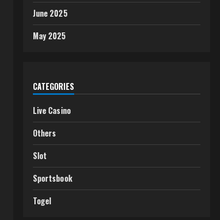
June 2025
May 2025
CATEGORIES
Live Casino
Others
Slot
Sportsbook
Togel