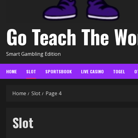
Go Teach The Wo
Smart Gambling Edition
HOME
SLOT
SPORTSBOOK
LIVE CASINO
TOGEL
O
Home
Slot
Page 4
Slot