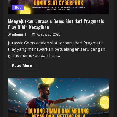
Slot
Mengejutkan! Jurassic Gems Slot dari Pragmatic
Play Bikin Ketagihan
adminn1
August 28, 2025
Jurassic Gems adalah slot terbaru dari Pragmatic
Play yang menawarkan petualangan seru dengan
grafis memukau dan fitur...
Read
Read More
more
about
Mengejutkan!
Jurassic
Gems
Slot
dari
Pragmatic
Play
Bikin
Ketagihan