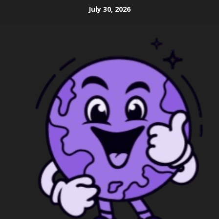
Skip
July 30, 2026
to
content