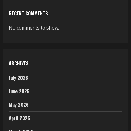
RECENT COMMENTS
No comments to show.
ARCHIVES
July 2026
June 2026
May 2026
April 2026