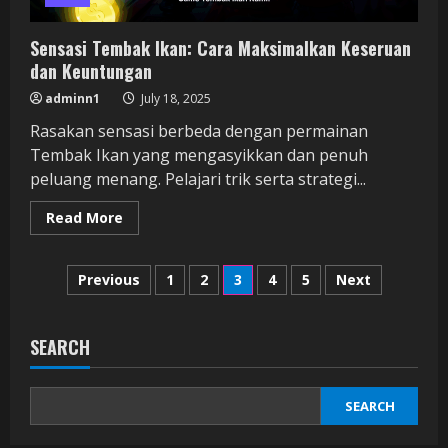
Sensasi Tembak Ikan: Cara Maksimalkan Keseruan
dan Keuntungan
adminn1
July 18, 2025
Rasakan sensasi berbeda dengan permainan
Tembak Ikan yang mengasyikkan dan penuh
peluang menang. Pelajari trik serta strategi...
Read
Read More
more
about
Sensasi
Posts
Tembak
Previous
1
2
3
4
5
Next
Ikan:
Cara
pagination
Maksimalkan
Keseruan
dan
SEARCH
Keuntungan
SEARCH