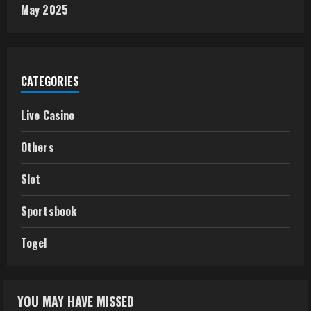
May 2025
CATEGORIES
Live Casino
Others
Slot
Sportsbook
Togel
YOU MAY HAVE MISSED