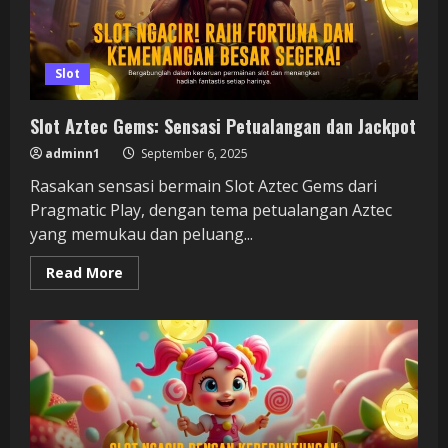
Ujung
Jari
Anda
Slot
Slot Aztec Gems: Sensasi Petualangan dan Jackpot
adminn1
September 6, 2025
Rasakan sensasi bermain Slot Aztec Gems dari
Pragmatic Play, dengan tema petualangan Aztec
yang memukau dan peluang...
Read
Read More
more
about
Slot
Aztec
Gems:
Sensasi
Petualangan
dan
Jackpot