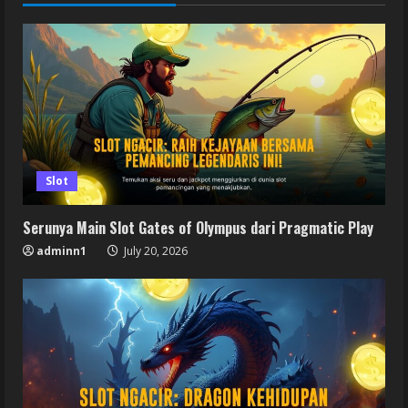
Slot
Serunya Main Slot Gates of Olympus dari Pragmatic Play
adminn1
July 20, 2026