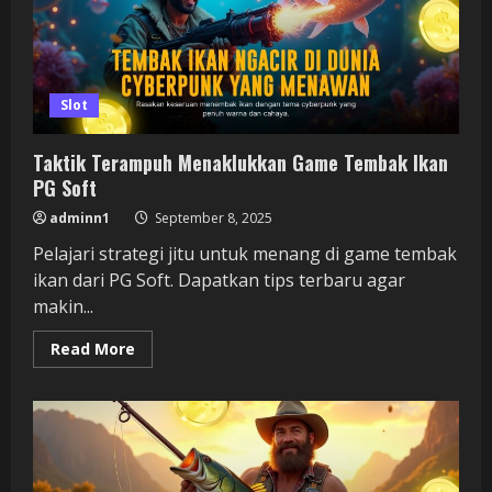
Tembak
Ikan
Asiahoki77
Slot
Taktik Terampuh Menaklukkan Game Tembak Ikan
PG Soft
adminn1
September 8, 2025
Pelajari strategi jitu untuk menang di game tembak
ikan dari PG Soft. Dapatkan tips terbaru agar
makin...
Read
Read More
more
about
Taktik
Terampuh
Menaklukkan
Game
Tembak
Ikan
PG