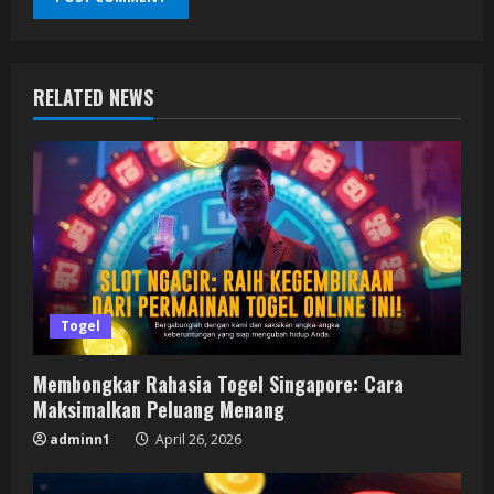
RELATED NEWS
Togel
Membongkar Rahasia Togel Singapore: Cara
Maksimalkan Peluang Menang
adminn1
April 26, 2026