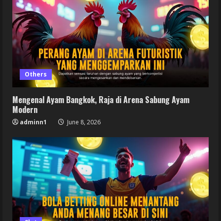
Others
Mengenal Ayam Bangkok, Raja di Arena Sabung Ayam
Modern
adminn1
June 8, 2026