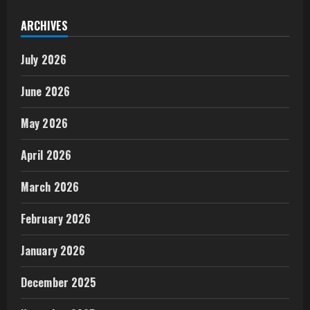
ARCHIVES
July 2026
June 2026
May 2026
April 2026
March 2026
February 2026
January 2026
December 2025