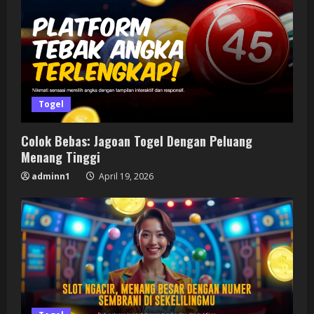
Togel
Colok Bebas: Jagoan Togel Dengan Peluang
Menang Tinggi
adminn1
April 19, 2026