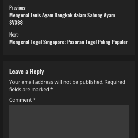
C
Previous:
Mengenal Jenis Ayam Bangkok dalam Sabung Ayam
o
SV388
n
Next:
Mengenal Togel Singapore: Pasaran Togel Paling Populer
t
i
n
Leave a Reply
u
Your email address will not be published.
Required
fields are marked
*
e
Comment
*
R
e
a