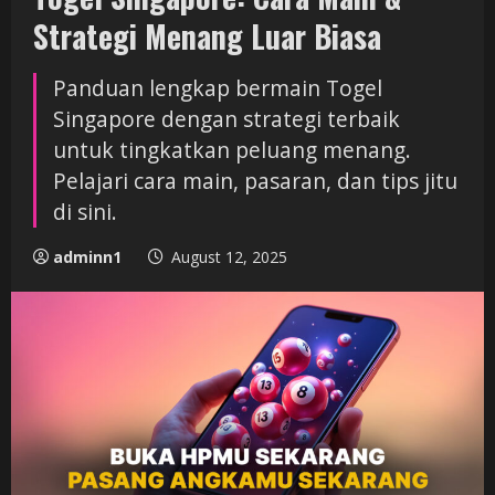
Strategi Menang Luar Biasa
Panduan lengkap bermain Togel
Singapore dengan strategi terbaik
untuk tingkatkan peluang menang.
Pelajari cara main, pasaran, dan tips jitu
di sini.
adminn1
August 12, 2025