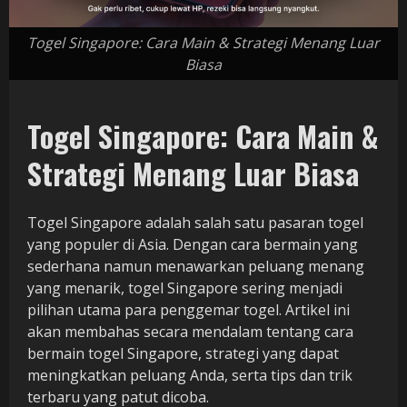
Togel Singapore: Cara Main & Strategi Menang Luar
Biasa
Togel Singapore: Cara Main &
Strategi Menang Luar Biasa
Togel Singapore adalah salah satu pasaran togel
yang populer di Asia. Dengan cara bermain yang
sederhana namun menawarkan peluang menang
yang menarik, togel Singapore sering menjadi
pilihan utama para penggemar togel. Artikel ini
akan membahas secara mendalam tentang cara
bermain togel Singapore, strategi yang dapat
meningkatkan peluang Anda, serta tips dan trik
terbaru yang patut dicoba.