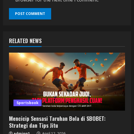
RELATED NEWS
Sportsbook
Mencicip Sensasi Taruhan Bola di SBOBET:
Strategi dan Tips Jitu
adminn1
April 12, 2026