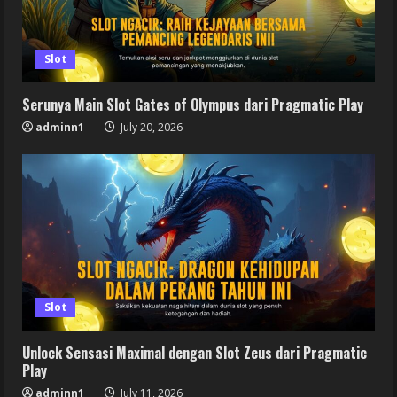
Slot
Serunya Main Slot Gates of Olympus dari Pragmatic Play
adminn1
July 20, 2026
Slot
Unlock Sensasi Maximal dengan Slot Zeus dari Pragmatic
Play
adminn1
July 11, 2026