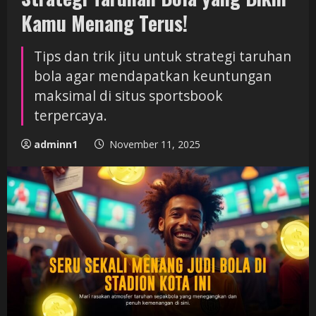
Kamu Menang Terus!
Tips dan trik jitu untuk strategi taruhan
bola agar mendapatkan keuntungan
maksimal di situs sportsbook
terpercaya.
adminn1
November 11, 2025