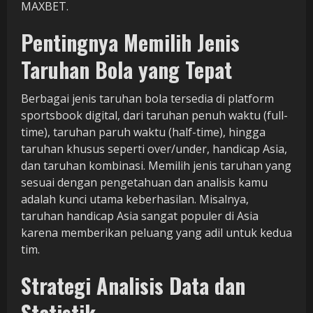
MAXBET.
Pentingnya Memilih Jenis
Taruhan Bola yang Tepat
Berbagai jenis taruhan bola tersedia di platform
sportsbook digital, dari taruhan penuh waktu (full-
time), taruhan paruh waktu (half-time), hingga
taruhan khusus seperti over/under, handicap Asia,
dan taruhan kombinasi. Memilih jenis taruhan yang
sesuai dengan pengetahuan dan analisis kamu
adalah kunci utama keberhasilan. Misalnya,
taruhan handicap Asia sangat populer di Asia
karena memberikan peluang yang adil untuk kedua
tim.
Strategi Analisis Data dan
Statistik