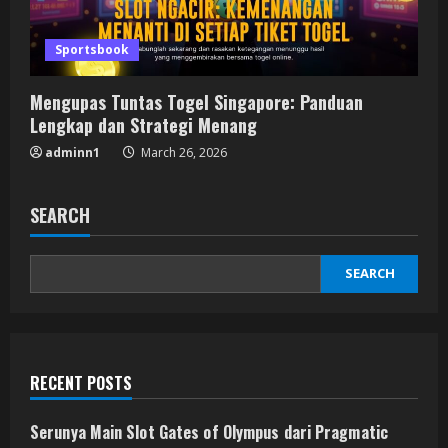
Sportsbook
Mengupas Tuntas Togel Singapore: Panduan
Lengkap dan Strategi Menang
adminn1
March 26, 2026
SEARCH
SEARCH
RECENT POSTS
Serunya Main Slot Gates of Olympus dari Pragmatic