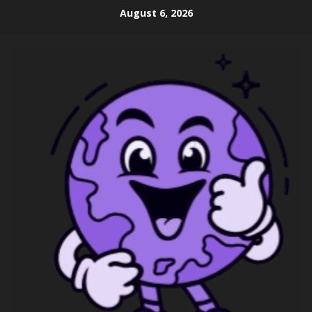
Skip
August 6, 2026
to
content