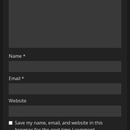
a
d
i
n
g
Name
*
Email
*
Website
Save my name, email, and website in this
browser for the next time I comment.