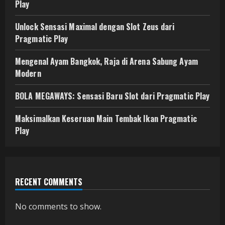
Play
Unlock Sensasi Maximal dengan Slot Zeus dari
Pragmatic Play
Mengenal Ayam Bangkok, Raja di Arena Sabung Ayam
Modern
BOLA MEGAWAYS: Sensasi Baru Slot dari Pragmatic Play
Maksimalkan Keseruan Main Tembak Ikan Pragmatic
Play
RECENT COMMENTS
No comments to show.