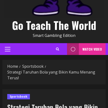
Go Teach The World
Smart Gambling Edition
WATCH VIDEO
Primary
Menu
Home
Sportsbook
Strategi Taruhan Bola yang Bikin Kamu Menang
Terus!
Sportsbook
Strategi Taruhan Bola yang Bikin