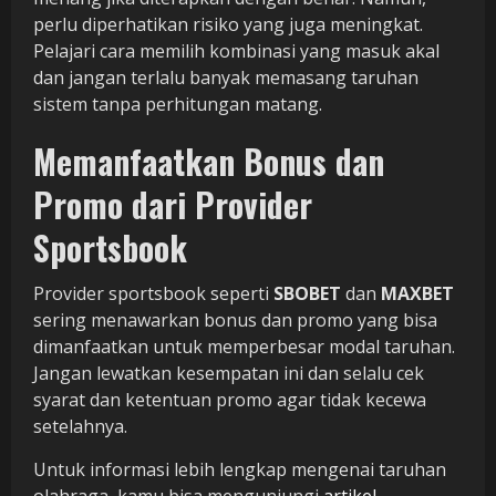
perlu diperhatikan risiko yang juga meningkat.
Pelajari cara memilih kombinasi yang masuk akal
dan jangan terlalu banyak memasang taruhan
sistem tanpa perhitungan matang.
Memanfaatkan Bonus dan
Promo dari Provider
Sportsbook
Provider sportsbook seperti
SBOBET
dan
MAXBET
sering menawarkan bonus dan promo yang bisa
dimanfaatkan untuk memperbesar modal taruhan.
Jangan lewatkan kesempatan ini dan selalu cek
syarat dan ketentuan promo agar tidak kecewa
setelahnya.
Untuk informasi lebih lengkap mengenai taruhan
olahraga, kamu bisa mengunjungi
artikel