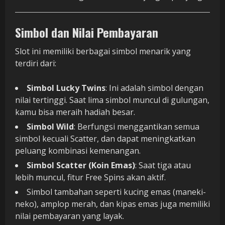
Simbol dan Nilai Pembayaran
Slot ini memiliki berbagai simbol menarik yang
terdiri dari:
Simbol Lucky Twins
: Ini adalah simbol dengan
nilai tertinggi. Saat lima simbol muncul di gulungan,
kamu bisa meraih hadiah besar.
Simbol Wild
: Berfungsi menggantikan semua
simbol kecuali Scatter, dan dapat meningkatkan
peluang kombinasi kemenangan.
Simbol Scatter (Koin Emas)
: Saat tiga atau
lebih muncul, fitur Free Spins akan aktif.
Simbol tambahan seperti kucing emas (maneki-
neko), amplop merah, dan kipas emas juga memiliki
nilai pembayaran yang layak.