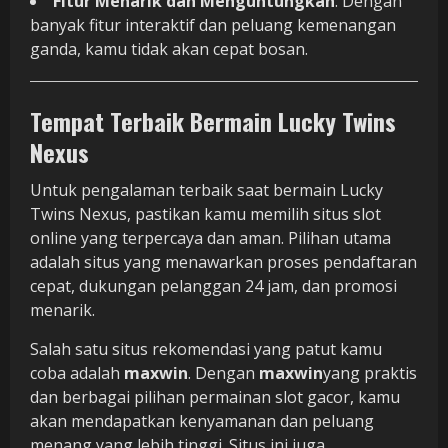
Fitur Menarik dan Menguntungkan
: Dengan
banyak fitur interaktif dan peluang kemenangan
ganda, kamu tidak akan cepat bosan.
Tempat Terbaik Bermain Lucky Twins
Nexus
Untuk pengalaman terbaik saat bermain Lucky
Twins Nexus, pastikan kamu memilih situs slot
online yang terpercaya dan aman. Pilihan utama
adalah situs yang menawarkan proses pendaftaran
cepat, dukungan pelanggan 24 jam, dan promosi
menarik.
Salah satu situs rekomendasi yang patut kamu
coba adalah
maxwin
. Dengan
maxwin
yang praktis
dan berbagai pilihan permainan slot gacor, kamu
akan mendapatkan kenyamanan dan peluang
menang yang lebih tinggi. Situs ini juga