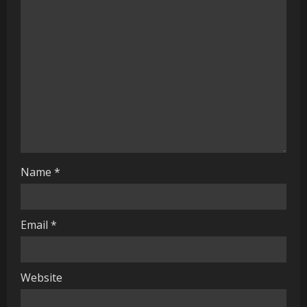
R
e
a
d
i
n
g
Name
*
Email
*
Website