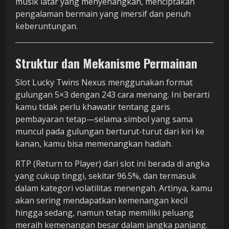
musik latar yang menyenangkan, menciptakan
pengalaman bermain yang imersif dan penuh
keberuntungan.
Struktur dan Mekanisme Permainan
Slot Lucky Twins Nexus menggunakan format
gulungan 5×3 dengan 243 cara menang. Ini berarti
kamu tidak perlu khawatir tentang garis
pembayaran tetap—selama simbol yang sama
muncul pada gulungan berturut-turut dari kiri ke
kanan, kamu bisa memenangkan hadiah.
RTP (Return to Player) dari slot ini berada di angka
yang cukup tinggi, sekitar 96.5%, dan termasuk
dalam kategori volatilitas menengah. Artinya, kamu
akan sering mendapatkan kemenangan kecil
hingga sedang, namun tetap memiliki peluang
meraih kemenangan besar dalam jangka panjang.