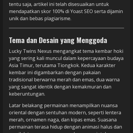
tentu saja, artikel ini telah disesuaikan untuk
mendapatkan skor 100% di Yoast SEO serta dijamin
unik dan bebas plagiarisme.
Tema dan Desain yang Menggoda
Lucky Twins Nexus mengangkat tema kembar hoki
yang sering kali muncul dalam kepercayaan budaya
Asia Timur, terutama Tiongkok. Kedua karakter
kembar ini digambarkan dengan pakaian
tradisional berwarna merah dan emas, dua warna
yang sangat identik dengan kemakmuran dan
keberuntungan.
Latar belakang permainan menampilkan nuansa
oriental dengan sentuhan modern, seperti lentera
merah, ornamen naga, dan kipas emas. Suasana
permainan terasa hidup dengan animasi halus dan