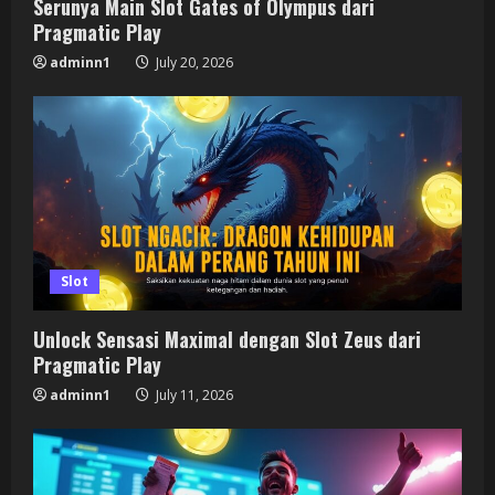
Serunya Main Slot Gates of Olympus dari
Pragmatic Play
adminn1
July 20, 2026
Slot
Unlock Sensasi Maximal dengan Slot Zeus dari
Pragmatic Play
adminn1
July 11, 2026