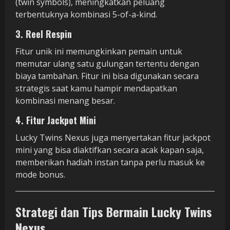
(twin symbols), meningkatkan peluang
terbentuknya kombinasi 5-of-a-kind.
3.
Reel Respin
Fitur unik ini memungkinkan pemain untuk
memutar ulang satu gulungan tertentu dengan
biaya tambahan. Fitur ini bisa digunakan secara
strategis saat kamu hampir mendapatkan
kombinasi menang besar.
4.
Fitur Jackpot Mini
Lucky Twins Nexus juga menyertakan fitur jackpot
mini yang bisa diaktifkan secara acak kapan saja,
memberikan hadiah instan tanpa perlu masuk ke
mode bonus.
Strategi dan Tips Bermain Lucky Twins
Nexus