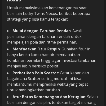
Untuk memaksimalkan kemenanganmu saat
bermain Lucky Twins Nexus, berikut beberapa
strategi yang bisa kamu terapkan:
Mulai dengan Taruhan Rendah
: Awali
permainan dengan taruhan rendah untuk
mempelajari pola dan ritme permainan.
Manfaatkan Fitur Respin
: Gunakan fitur ini
hanya ketika kamu hampir mendapatkan
kombinasi bernilai tinggi agar investasi tambahan
menjadi lebih berisiko positif.
Perhatikan Pola Scatter
: Catat kapan dan
bagaimana Scatter sering muncul. Ini bisa
membantumu memprediksi waktu yang tepat
untuk meningkatkan taruhan.
Atur Batas Kemenangan dan Kerugian
: Selalu
bermain dengan disiplin, tentukan target menang