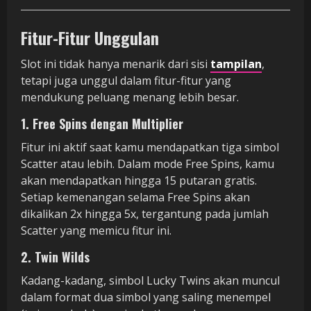
Fitur-Fitur Unggulan
Slot ini tidak hanya menarik dari sisi
tampilan
,
tetapi juga unggul dalam fitur-fitur yang
mendukung peluang menang lebih besar.
1.
Free Spins dengan Multiplier
Fitur ini aktif saat kamu mendapatkan tiga simbol
Scatter atau lebih. Dalam mode Free Spins, kamu
akan mendapatkan hingga 15 putaran gratis.
Setiap kemenangan selama Free Spins akan
dikalikan 2x hingga 5x, tergantung pada jumlah
Scatter yang memicu fitur ini.
2.
Twin Wilds
Kadang-kadang, simbol Lucky Twins akan muncul
dalam format dua simbol yang saling menempel