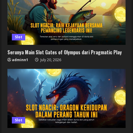
Slot
Serunya Main Slot Gates of Olympus dari Pragmatic Play
adminn1
July 20, 2026
Slot