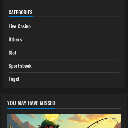
CATEGORIES
Live Casino
Others
Slot
Sportsbook
Togel
YOU MAY HAVE MISSED