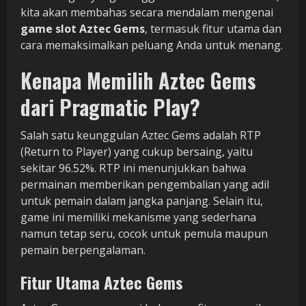
kita akan membahas secara mendalam mengenai
game slot Aztec Gems
, termasuk fitur utama dan
cara memaksimalkan peluang Anda untuk menang.
Kenapa Memilih Aztec Gems
dari Pragmatic Play?
Salah satu keunggulan Aztec Gems adalah RTP
(Return to Player) yang cukup bersaing, yaitu
sekitar 96.52%. RTP ini menunjukkan bahwa
permainan memberikan pengembalian yang adil
untuk pemain dalam jangka panjang. Selain itu,
game ini memiliki mekanisme yang sederhana
namun tetap seru, cocok untuk pemula maupun
pemain berpengalaman.
Fitur Utama Aztec Gems