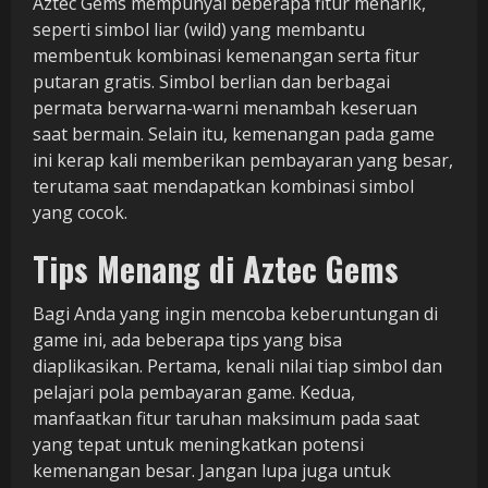
Aztec Gems mempunyai beberapa fitur menarik,
seperti simbol liar (wild) yang membantu
membentuk kombinasi kemenangan serta fitur
putaran gratis. Simbol berlian dan berbagai
permata berwarna-warni menambah keseruan
saat bermain. Selain itu, kemenangan pada game
ini kerap kali memberikan pembayaran yang besar,
terutama saat mendapatkan kombinasi simbol
yang cocok.
Tips Menang di Aztec Gems
Bagi Anda yang ingin mencoba keberuntungan di
game ini, ada beberapa tips yang bisa
diaplikasikan. Pertama, kenali nilai tiap simbol dan
pelajari pola pembayaran game. Kedua,
manfaatkan fitur taruhan maksimum pada saat
yang tepat untuk meningkatkan potensi
kemenangan besar. Jangan lupa juga untuk