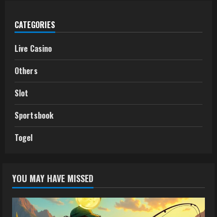
CATEGORIES
Live Casino
Others
Slot
Sportsbook
Togel
YOU MAY HAVE MISSED