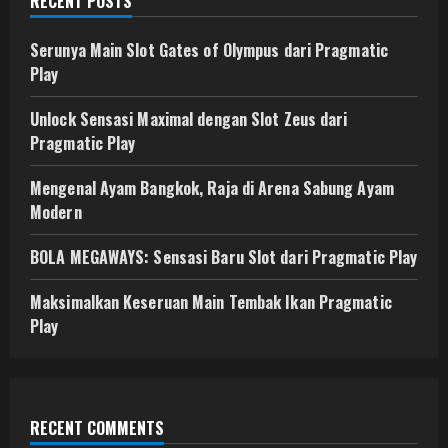
RECENT POSTS
Serunya Main Slot Gates of Olympus dari Pragmatic
Play
Unlock Sensasi Maximal dengan Slot Zeus dari
Pragmatic Play
Mengenal Ayam Bangkok, Raja di Arena Sabung Ayam
Modern
BOLA MEGAWAYS: Sensasi Baru Slot dari Pragmatic Play
Maksimalkan Keseruan Main Tembak Ikan Pragmatic
Play
RECENT COMMENTS