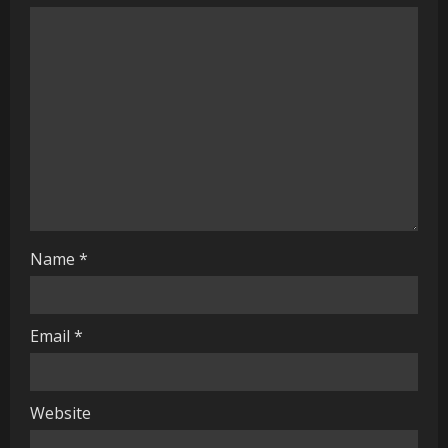
R
e
a
d
i
n
g
Name
*
Email
*
Website