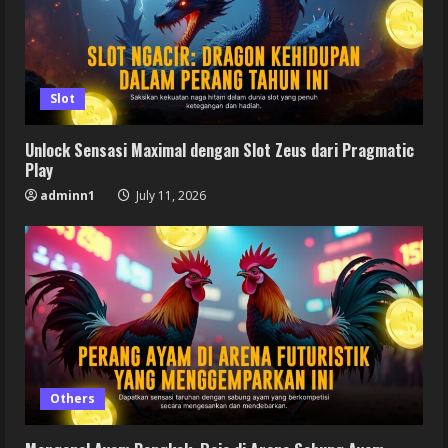
Slot
Unlock Sensasi Maximal dengan Slot Zeus dari Pragmatic
Play
adminn1
July 11, 2026
Others