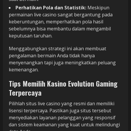
Perhatikan Pola dan Statistik:
Meskipun
permainan live casino sangat bergantung pada
keberuntungan, memperhatikan pola hasil
sebelumnya bisa membantu dalam mengambil
keputusan taruhan.
Menggabungkan strategi ini akan membuat
pengalaman bermain Anda tidak hanya
menyenangkan tapi juga meningkatkan peluang
kemenangan.
Tips Memilih Kasino Evolution Gaming
Terpercaya
Pilihlah situs live casino yang resmi dan memiliki
lisensi terpercaya. Pastikan juga situs tersebut
menyediakan layanan pelanggan yang responsif
dan sistem keamanan yang kuat untuk melindungi