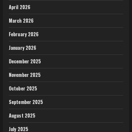
April 2026
March 2026
February 2026
January 2026
December 2025
November 2025
October 2025
September 2025
August 2025
July 2025