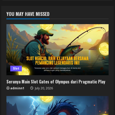
YOU MAY HAVE MISSED
Slot
Serunya Main Slot Gates of Olympus dari Pragmatic Play
adminn1
July 20, 2026