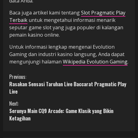
data Anda.
Baca juga artikel kami tentang
Slot Pragmatic Play
Terbaik
untuk mengetahui informasi menarik
seputar game slot yang juga populer di kalangan
pemain kasino online.
Untuk informasi lengkap mengenai Evolution
Gaming dan industri kasino langsung, Anda dapat
mengunjungi halaman
Wikipedia Evolution Gaming
.
C
Previous:
Rasakan Sensasi Taruhan Live Baccarat Pragmatic Play
o
Live
n
Next:
Serunya Main CQ9 Arcade: Game Klasik yang Bikin
t
Ketagihan
i