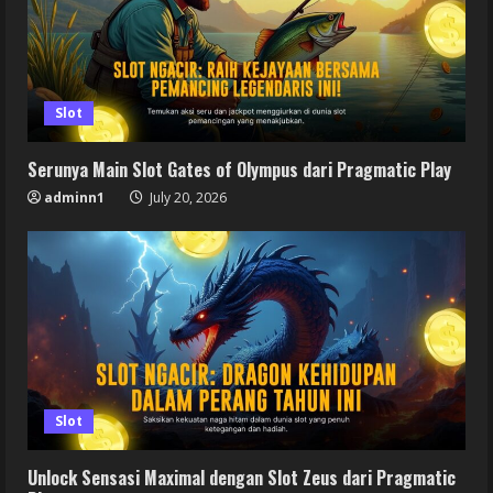
Slot
Serunya Main Slot Gates of Olympus dari Pragmatic Play
adminn1
July 20, 2026
Slot
Unlock Sensasi Maximal dengan Slot Zeus dari Pragmatic