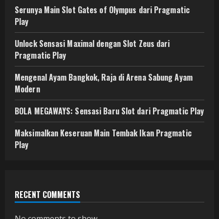
Serunya Main Slot Gates of Olympus dari Pragmatic
Play
Unlock Sensasi Maximal dengan Slot Zeus dari
Pragmatic Play
Mengenal Ayam Bangkok, Raja di Arena Sabung Ayam
Modern
BOLA MEGAWAYS: Sensasi Baru Slot dari Pragmatic Play
Maksimalkan Keseruan Main Tembak Ikan Pragmatic
Play
RECENT COMMENTS
No comments to show.