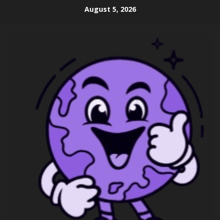
Skip
August 5, 2026
to
content