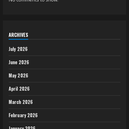
ARCHIVES
July 2026
June 2026
May 2026
April 2026
March 2026
February 2026
January 2026