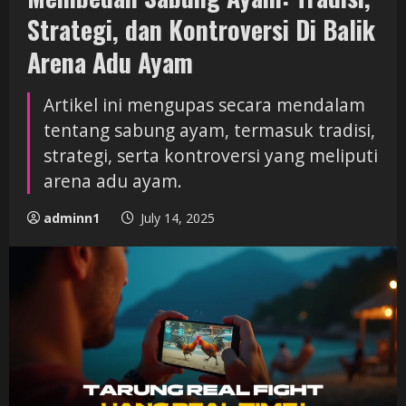
Strategi, dan Kontroversi Di Balik
Arena Adu Ayam
Artikel ini mengupas secara mendalam
tentang sabung ayam, termasuk tradisi,
strategi, serta kontroversi yang meliputi
arena adu ayam.
adminn1
July 14, 2025