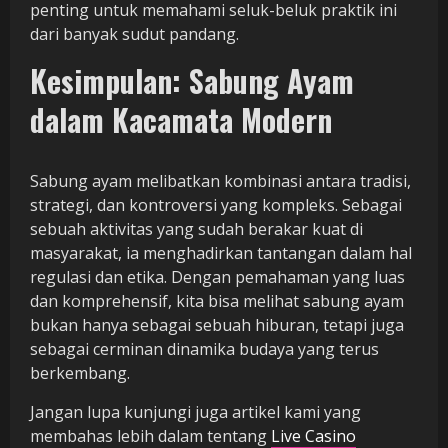
penting untuk memahami seluk-beluk praktik ini
dari banyak sudut pandang.
Kesimpulan: Sabung Ayam
dalam Kacamata Modern
Sabung ayam melibatkan kombinasi antara tradisi,
strategi, dan kontroversi yang kompleks. Sebagai
sebuah aktivitas yang sudah berakar kuat di
masyarakat, ia menghadirkan tantangan dalam hal
regulasi dan etika. Dengan pemahaman yang luas
dan komprehensif, kita bisa melihat sabung ayam
bukan hanya sebagai sebuah hiburan, tetapi juga
sebagai cerminan dinamika budaya yang terus
berkembang.
Jangan lupa kunjungi juga artikel kami yang
membahas lebih dalam tentang
Live Casino