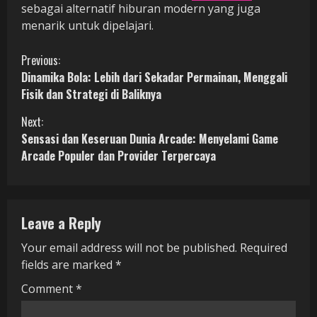
sebagai alternatif hiburan modern yang juga
menarik untuk dipelajari.
C
Previous:
Dinamika Bola: Lebih dari Sekadar Permainan, Menggali
o
Fisik dan Strategi di Baliknya
n
Next:
Sensasi dan Keseruan Dunia Arcade: Menyelami Game
t
Arcade Populer dan Provider Terpercaya
i
n
Leave a Reply
u
Your email address will not be published.
Required
e
fields are marked
*
R
Comment
*
e